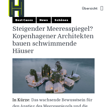
Übersicht
Best Cases
News
Schönes
Steigender Meeresspiegel?
Kopenhagener Architekten
bauen schwimmende
Häuser
In Kürze:
Das wachsende Bewusstsein für
den Anstieg des Meeresspiegels und die