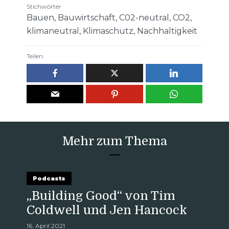
Stichwörter
Bauen
,
Bauwirtschaft
,
C02-neutral
,
CO2
,
klimaneutral
,
Klimaschutz
,
Nachhaltigkeit
Teilen:
Mehr zum Thema
Podcasts
„Building Good“ von Tim
Coldwell und Jen Hancock
16. April 2021