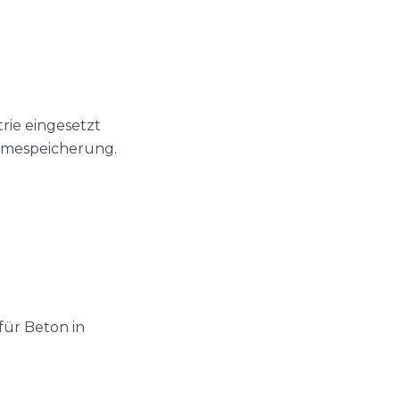
trie eingesetzt
ärmespeicherung.
für Beton in