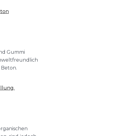
eton
 und Gummi
mweltfreundlich
 Beton.
llung.
organischen