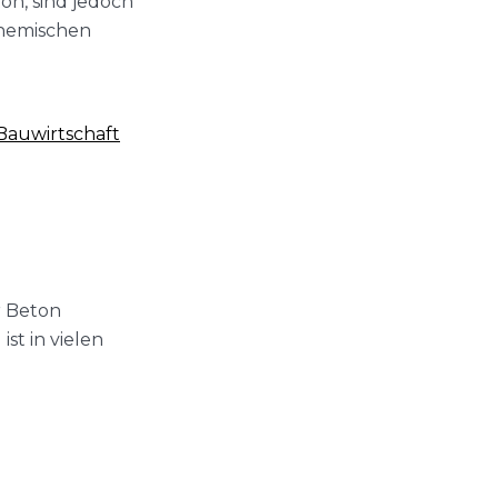
on, sind jedoch
chemischen
Bauwirtschaft
r Beton
st in vielen