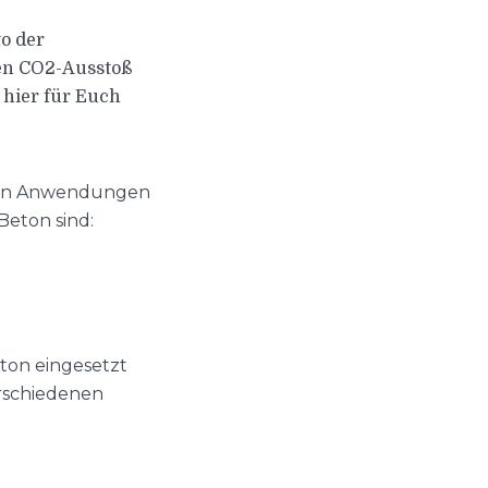
o der
den CO2-Ausstoß
 hier für Euch
edenen Anwendungen
Beton sind:
Beton eingesetzt
erschiedenen